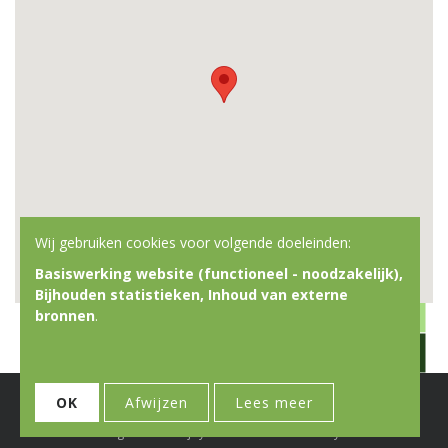
Wij gebruiken cookies voor volgende doeleinden:
Basiswerking website (functioneel - noodzakelijk),
Bijhouden statistieken, Inhoud van externe
bronnen
.
© Copyright 2026 | Don Bosco Vorming & Animatie • Alle rechten
OK
Afwijzen
Lees meer
voorbehouden
Webdesign door Zenjoy in Leuven
•
Powered by Nimbu