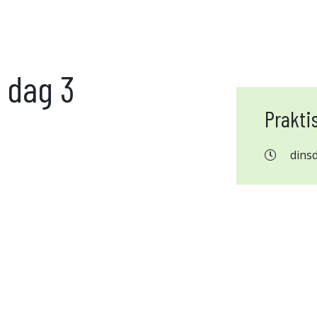
, dag 3
Prakti
dins