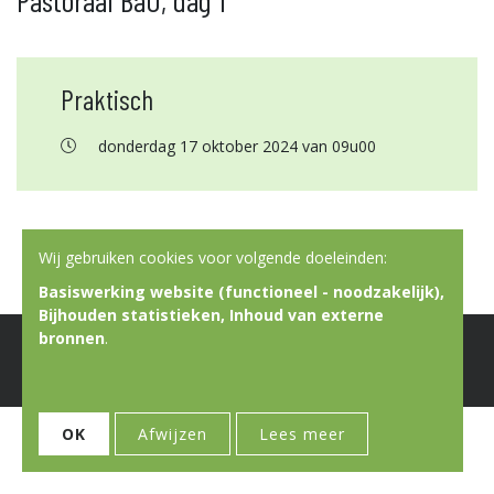
Pastoraal BaO, dag 1
Praktisch
donderdag 17 oktober 2024 van 09u00
Wij gebruiken cookies voor volgende doeleinden:
Basiswerking website (functioneel - noodzakelijk),
Bijhouden statistieken, Inhoud van externe
bronnen
.
© Copyright 2026 | Don Bosco Vorming & Animatie • Alle rechten
voorbehouden
Webdesign door Zenjoy in Leuven
•
Powered by Nimbu
OK
Afwijzen
Lees meer