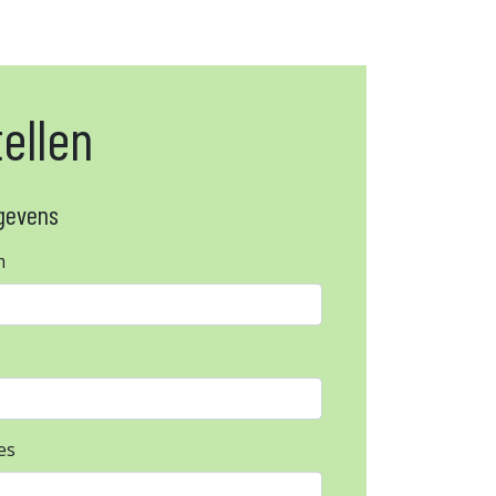
ellen
gevens
m
es