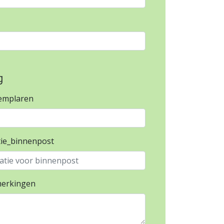
g
xemplaren
tie_binnenpost
merkingen