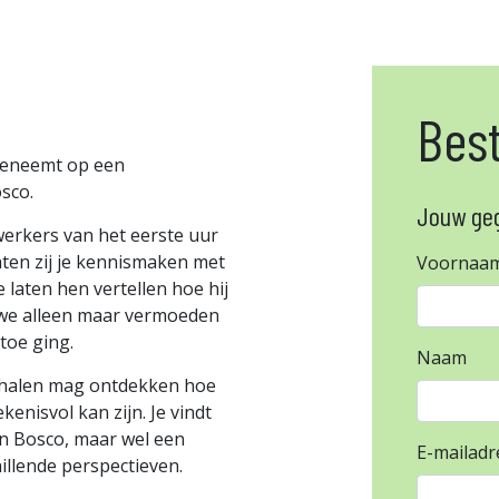
Best
meeneemt op een
osco.
Jouw ge
werkers van het eerste uur
aten zij je kennismaken met
Voornaa
 laten hen vertellen hoe hij
 we alleen maar vermoeden
 toe ging.
Naam
erhalen mag ontdekken hoe
enisvol kan zijn. Je vindt
on Bosco, maar wel een
E-mailadr
hillende perspectieven.