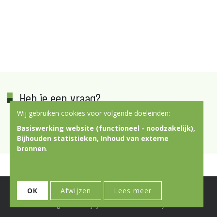
Heb je een vraag?
Wij gebruiken cookies voor volgende doeleinden:
​Contacteer ons
Basiswerking website (functioneel - noodzakelijk),
Bijhouden statistieken, Inhoud van externe
bronnen
.
© Copyright 2026 | Don Bosco Vorming & Animatie • Alle rechten
OK
Afwijzen
Lees meer
voorbehouden
Webdesign door Zenjoy in Leuven
•
Powered by Nimbu