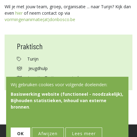
Wil je met jouw team, groep, organisatie ... naar Turijn? Kijk dan
even
hier
of neem contact op via
vormingenanimatie(at)donbosco.be
Praktisch
Turijn
Jeugdhulp
Locatie: Turijn en omstreken
Wij gebruiken cookies voor volgende doeleinden:
Basiswerking website (functioneel - noodzakelijk),
Bijhouden statistieken, Inhoud van externe
bronnen
.
© Copyright 2026 | Don Bosco Vorming & Animatie • Alle rechten
OK
Afwijzen
Lees meer