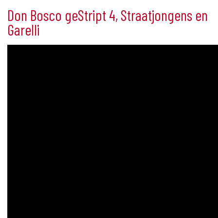
Don Bosco geStript 4, Straatjongens en
Garelli