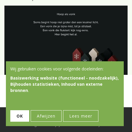
Wij gebruiken cookies voor volgende doeleinden:
Basiswerking website (functioneel - noodzakelijk),
Bijhouden statistieken, Inhoud van externe
bronnen
.
© Copyright 2026 | Don Bosco Vorming & Animatie • Alle rechten
OK
Afwijzen
Lees meer
voorbehouden
Webdesign door Zenjoy in Leuven
•
Powered by Nimbu