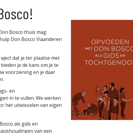
Bosco!
j Don Bosco thuis mag
dhulp Don Bosco Vlaanderen
ject dat je ter plaatse met
bieden je de kans om je te
uw voorziening en je daar
n.
ngs- en
en in te vullen. We werken
or het uitwisselen van eigen
osco als gids en
 basishoudingen van een