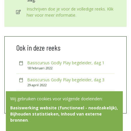
Inschrijven doe je voor de volledige reeks. Klik
hier voor meer informatie.
Ook in deze reeks
Basiscursus Godly Play begeleider, dag 1
18 februari 2022
Basiscursus Godly Play begeleider, dag 3
29 april 2022
Basiscursus Godly Play begeleider, dag 2
Wij gebruiken cookies voor volgende doeleinden:
22 maart 2022
Basiswerking website (functioneel - noodzakelijk),
Bijhouden statistieken, Inhoud van externe
bronnen
.